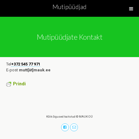
Mutipüüdjad
Mutipüüdjate Kontakt
Tel
+372 545 77 971
E-post
mutt[ät]mauk.ee
Prindi
Kõik õigused kaitstud © MAUK OÜ